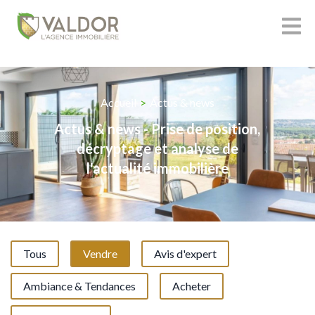
Accueil
>
Actus & news
Actus & news - Prise de position,
décryptage et analyse de
l'actualité immobilière
Tous
Vendre
Avis d'expert
Ambiance & Tendances
Acheter