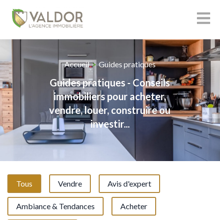
Accueil
>
Guides pratiques
Guides pratiques - Conseils
immobiliers pour acheter,
vendre, louer, construire ou
investir...
Tous
Vendre
Avis d'expert
Ambiance & Tendances
Acheter