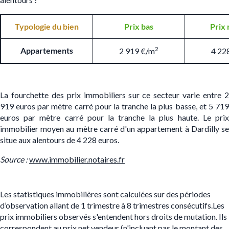
Typologie du bien
Prix bas
Prix
2
Appartements
2 919 €/m
4 22
La fourchette des prix immobiliers sur ce secteur varie entre 2
919 euros par mètre carré pour la tranche la plus basse, et 5 719
euros par mètre carré pour la tranche la plus haute. Le prix
immobilier moyen au mètre carré d'un appartement à Dardilly se
situe aux alentours de 4 228 euros.
S
ource :
www.immobilier.notaires.fr
Les statistiques immobilières sont calculées sur des périodes
d’observation allant de 1 trimestre à 8 trimestres consécutifs.Les
prix immobiliers observés s'entendent hors droits de mutation. Ils
correspondent au prix net vendeur (n'incluant pas le montant des