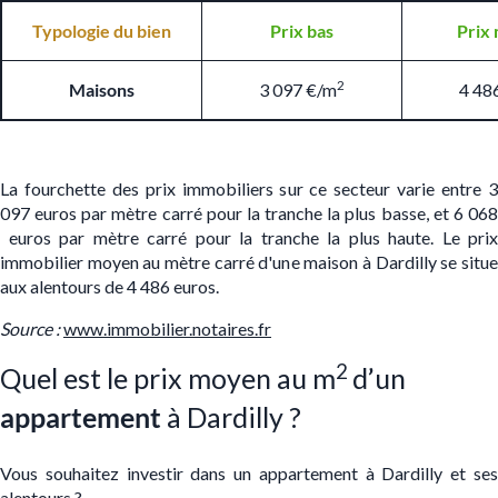
Typologie du bien
Prix bas
Prix
2
Maisons
3 097 €/m
4 48
La fourchette des prix immobiliers sur ce secteur varie entre 3
097 euros par mètre carré pour la tranche la plus basse, et 6 068
euros par mètre carré pour la tranche la plus haute. Le prix
immobilier moyen au mètre carré d'une maison à Dardilly se situe
aux alentours de 4 486 euros.
S
ource :
www.immobilier.notaires.fr
2
Quel est le prix moyen au m
d’un
appartement
à Dardilly ?
Vous souhaitez investir dans un appartement à Dardilly et ses
alentours ?