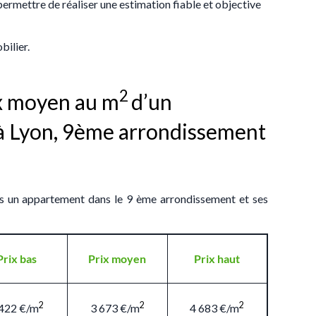
 permettre de réaliser une estimation fiable et objective
bilier.
2
ix moyen au m
d’un
à Lyon, 9ème arrondissement
ns un appartement dans le 9 ème arrondissement et ses
Prix bas
Prix moyen
Prix haut
2
2
2
 422 €/m
3 673 €/m
4 683 €/m