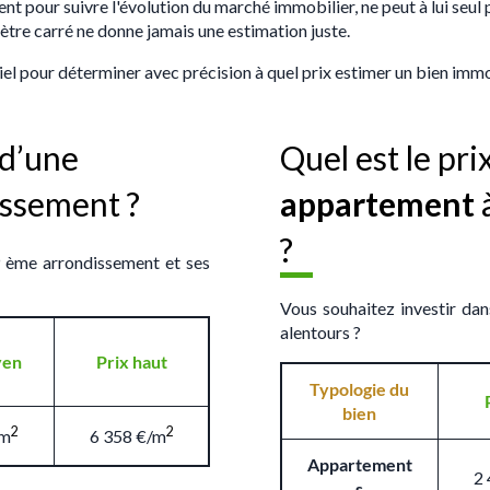
ent pour suivre l'évolution du marché immobilier, ne peut à lui seul
ètre carré ne donne jamais une estimation juste.
iel pour déterminer avec précision à quel prix estimer un bien immo
d’une
Quel est le pr
issement ?
appartement
?
9 ème arrondissement et ses
Vous souhaitez investir da
alentours ?
yen
Prix haut
Typologie du
bien
2
2
/m
6 358 €/m
Appartement
2
s