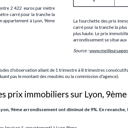
 entre 2 422 euros par mètre
ètre carré pour la tranche la
'un appartement à Lyon, 9ème
La fourchette des prix immo
carré pour la tranche la plu
plus haute. Le prix immobil
arrondissement se situe aux
S
ource :
www.meilleursagen
iodes d'observation allant de 1 trimestre à 8 trimestres consécutif
ncluant pas le montant des meubles ou la commission d'agence).
des prix immobiliers sur Lyon, 9è
à Lyon, 9ème arrondissement ont diminué de 9%. En revanche,
res (maison & appartement) à Lyon 9ème