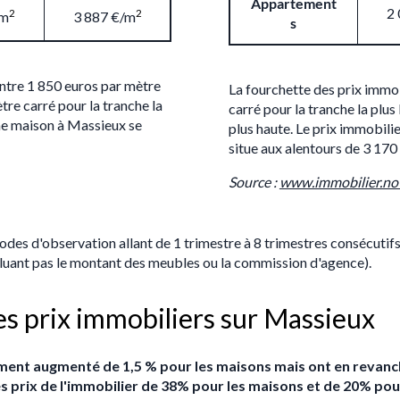
Appartement
2
2
2
/m
3 887 €/m
s
entre 1 850 euros par mètre
La fourchette des prix immob
tre carré pour la tranche la
carré pour la tranche la plus
une maison à Massieux se
plus haute. Le prix immobil
situe aux alentours de 3 170
Source :
www.immobilier.not
iodes d'observation allant de 1 trimestre à 8 trimestres consécutif
ncluant pas le montant des meubles ou la commission d'agence).
des prix immobiliers sur Massieux
rement augmenté de 1,5 % pour les maisons mais ont en revan
s prix de l'immobilier de 38% pour les maisons et de 20% po