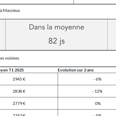
 à Massieux
es voisines
oyen T1 2025
Evolution sur 2 ans
2945 €
- 6%
2838 €
- 12%
2779 €
0%
2743 €
- 5%