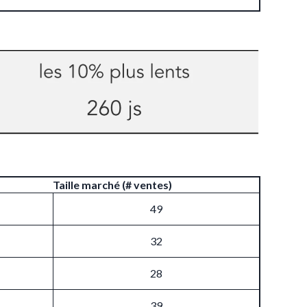
Taille marché (# ventes)
49
32
28
39