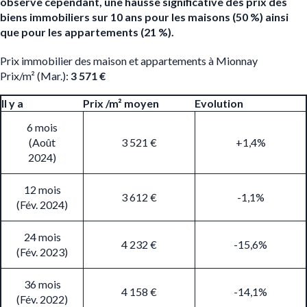
observe cependant, une hausse significative des prix des
biens immobiliers sur 10 ans pour les maisons (50 %) ainsi
que pour les appartements (21 %).
Prix immobilier des maison et appartements à Mionnay
Prix/m² (Mar.):
3 571 €
Il y a
Prix /m² moyen
Evolution
6 mois
(Août
3 521 €
+1,4%
2024)
12 mois
3 612 €
-1,1%
(Fév. 2024)
24 mois
4 232 €
-15,6%
(Fév. 2023)
36 mois
4 158 €
-14,1%
(Fév. 2022)