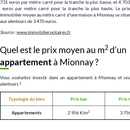
731 euros par mètre carré pour la tranche la plus basse, et 4 703
euros par mètre carré pour la tranche la plus haute. Le prix
immobilier moyen au mètre carré d'une maison à Mionnay se situe
aux alentours de 3 470 euros.
S
ource :
www.immobilier.notaires.fr
2
Quel est le prix moyen au m
d’un
appartement
à Mionnay ?
Vous souhaitez investir dans un appartement à Mionnay et ses
alentours ?
Typologie du bien
Prix bas
Prix 
2
Appartements
2 956 €/m
3 75