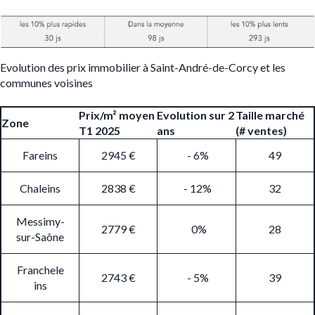
Evolution des prix immobilier à Saint-André-de-Corcy et les
communes voisines
Prix/m² moyen
Evolution sur 2
Taille marché
Zone
T1 2025
ans
(# ventes)
Fareins
2945 €
- 6%
49
Chaleins
2838 €
- 12%
32
Messimy-
2779 €
0%
28
sur-Saône
Franchele
2743 €
- 5%
39
ins