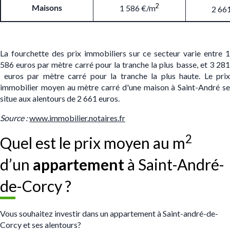
2
Maisons
1 586 €/m
2 66
La fourchette des prix immobiliers sur ce secteur varie entre 1
586 euros par mètre carré pour la tranche la plus basse, et 3 281
euros par mètre carré pour la tranche la plus haute. Le prix
immobilier moyen au mètre carré d'une maison à Saint-André se
situe aux alentours de 2 661 euros.
S
ource :
www.immobilier.notaires.fr
2
Quel est le prix moyen au m
d’un
appartement
à Saint-André-
de-Corcy ?
Vous souhaitez investir dans un appartement à Saint-andré-de-
Corcy et ses alentours?