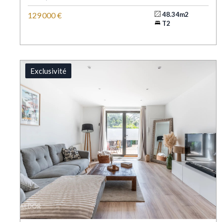
129 000 €
48.34m2
T2
Exclusivité