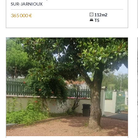
SUR-JARNIOUX
365 000 €
112m2
T5