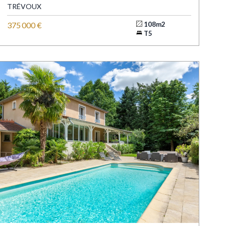
TRÉVOUX
375 000 €
108m2
T5