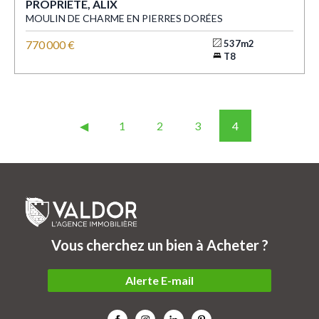
PROPRIÉTÉ, ALIX
MOULIN DE CHARME EN PIERRES DORÉES
770 000 €
537m2
T8
◀︎
1
2
3
4
Vous cherchez un bien à Acheter ?
Alerte E-mail