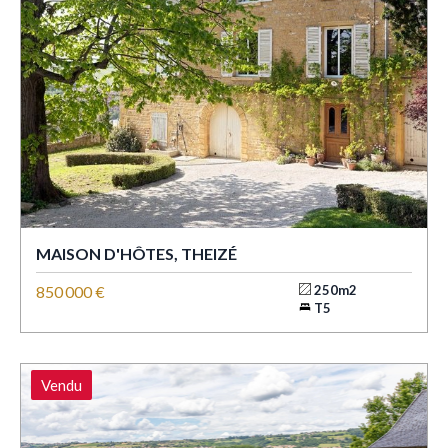
MAISON D'HÔTES, THEIZÉ
850 000 €
250m2
T5
Vendu