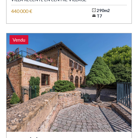
440 000 €
290m2
T7
Vendu