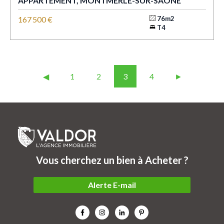
APPARTEMENT, MONTMERLE-SUR-SAÔNE
167 500 €
76m2
T4
◀︎
1
2
3
4
►
Vous cherchez un bien à Acheter ?
Alerte E-mail