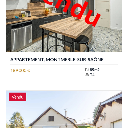
APPARTEMENT, MONTMERLE-SUR-SAÔNE
189 000 €
85m2
T4
Vendu