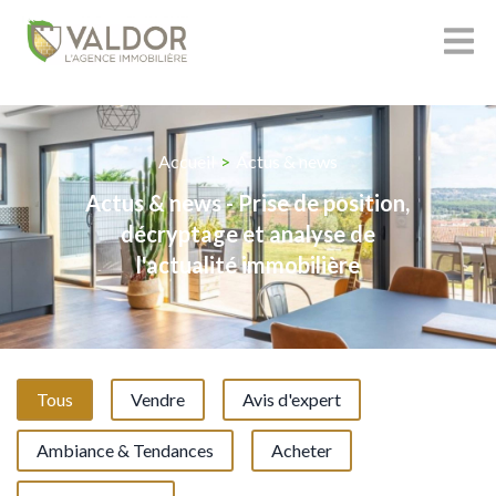
Accueil
>
Actus & news
Actus & news - Prise de position,
décryptage et analyse de
l'actualité immobilière
Tous
Vendre
Avis d'expert
Ambiance & Tendances
Acheter