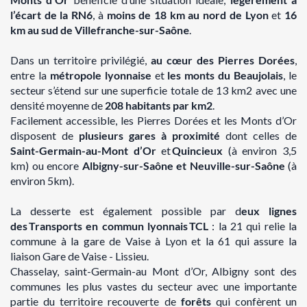
l’écart de la RN6
, à
moins de 18 km au nord de Lyon
et
16
km au sud de Villefranche-sur-Saôn
e
.
Dans un territoire privilégié,
au cœur des Pierres Dorées
,
entre la
métropole lyonnaise
et
les monts du Beaujolais
, le
secteur s’étend sur une superficie totale de 13 km2 avec une
densité moyenne de
208 habitants par km2
.
Facilement accessible, les Pierres Dorées et les Monts d’Or
disposent de
plusieurs gares à proximité
dont celles de
Saint-Germain-au-Mont d’Or
et
Quincieux
(à environ 3,5
km) ou encore
Albigny-sur-Saône et Neuville-sur-Saône
(à
environ 5km).
La desserte est également possible par d
eux lignes
des Transports en commun lyonnais TCL
: la 21 qui relie la
commune à la gare de Vaise à Lyon et la 61 qui assure la
liaison Gare de Vaise - Lissieu.
Chasselay, saint-Germain-au Mont d’Or, Albigny sont des
communes les plus vastes du secteur avec une importante
partie du territoire recouverte de
forêts
qui confèrent un