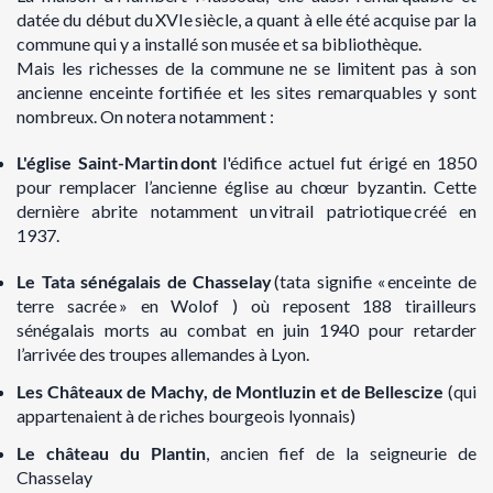
datée du début du XVIe siècle, a quant à elle été acquise par la
commune qui y a installé son musée et sa bibliothèque.
Mais les richesses de la commune ne se limitent pas à son
ancienne enceinte fortifiée et les sites remarquables y sont
nombreux. On notera notamment :
L'église Saint-Martin dont
l'édifice actuel fut érigé en 1850
pour remplacer l’ancienne église au chœur byzantin. Cette
dernière abrite notamment un vitrail patriotique créé en
1937.
Le Tata sénégalais de Chasselay
(tata signifie « enceinte de
terre sacrée » en Wolof ) où reposent 188 tirailleurs
sénégalais morts au combat en juin 1940 pour retarder
l’arrivée des troupes allemandes à Lyon.
Les Châteaux de Machy, de Montluzin et de Bellescize
(qui
appartenaient à de riches bourgeois lyonnais)
Le château du Plantin
, ancien fief de la seigneurie de
Chasselay