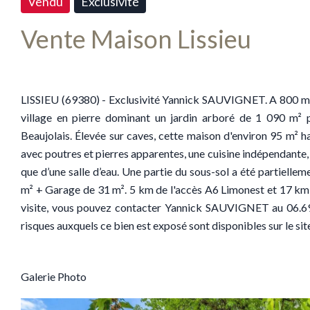
Vendu
Exclusivité
Vente Maison Lissieu
LISSIEU (69380) - Exclusivité Yannick SAUVIGNET. A 800 m 
village en pierre dominant un jardin arboré de 1 090 m² 
Beaujolais. Élevée sur caves, cette maison d'environ 95 m² h
avec poutres et pierres apparentes, une cuisine indépendante, 
que d’une salle d’eau. Une partie du sous-sol a été partiell
m² + Garage de 31 m². 5 km de l'accès A6 Limonest et 17 km
visite, vous pouvez contacter Yannick SAUVIGNET au 06.69.42
risques auxquels ce bien est exposé sont disponibles sur le s
Galerie Photo