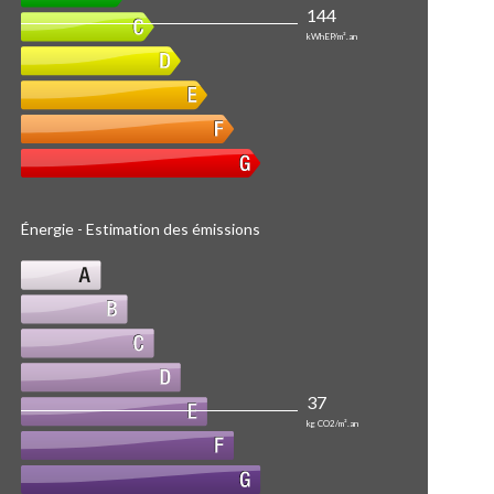
144
kWhEP/m².an
Énergie - Estimation des émissions
37
kg CO2/m².an