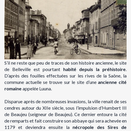
S’il ne reste que peu de traces de son histoire ancienne, le site
de Belleville est pourtant
habité
depuis la préhistoire
.
D’après des fouilles effectuées sur les rives de la Saône, la
commune actuelle se trouve sur le
site d’une
ancienne cité
romaine
appelée Luuna.
Disparue après de nombreuses invasions, la ville renait de ses
cendres autour du XIIe siècle, sous l’impulsion d’Humbert III
de Beaujeu (seigneur de Beaujeu). Ce dernier entoure la cité
de remparts et fait construire son abbaye qui sera achevée en
1179 et deviendra ensuite la
nécropole des Sires de