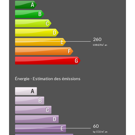
260
kWhEP/m².an
Énergie - Estimation des émissions
60
kg CO2/m².an