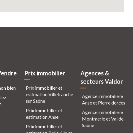
Vendre
Prix immobilier
Agences &
secteurs Valdor
mon bien
Prix immobilier et
estimation Villefranche
Agence immobilière
dez-
sur Saône
Anse et Pierre dorées
n
Prix immobilier et
Agence immobilière
estimation Anse
Montmerle et Val de
Saône
Prix immobilier et
estimation Belleville en