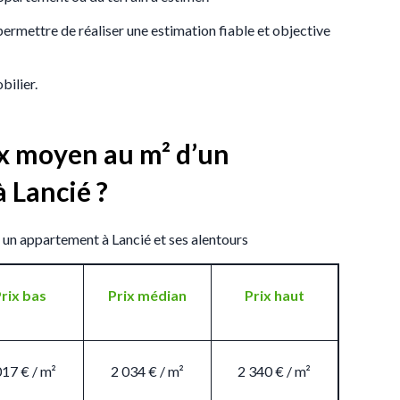
 permettre de réaliser une estimation fiable et objective
bilier.
rix moyen au m
² d’un
 Lancié ?
 un appartement à Lancié et ses alentours
rix bas
Prix médian
Prix haut
017 € / m²
2 034 € / m²
2 340 € / m²