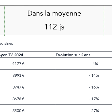
voisines
oyen T3 2024
Evolution sur 2 ans
4177 €
- 4%
3991 €
- 14%
3747 €
- 16%
3676 €
- 17%
3500 €
- 27%