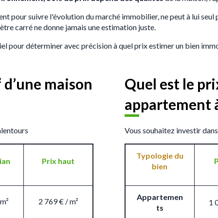
ent pour suivre l'évolution du marché immobilier, ne peut à lui seul
ètre carré ne donne jamais une estimation juste.
iel pour déterminer avec précision à quel prix estimer un bien immo
² d’une maison
Quel est le p
appartement à
alentours
Vous souhaitez investir dans
Typologie du
ian
Prix haut
P
bien
Appartemen
 m²
2 769 € / m²
1 
ts