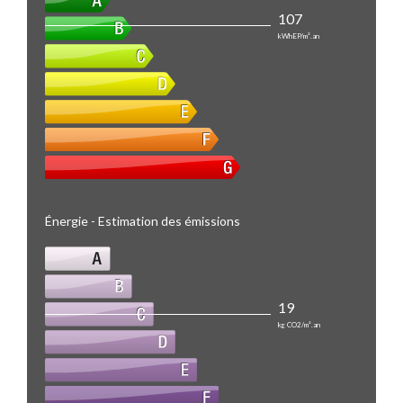
107
kWhEP/m².an
Énergie - Estimation des émissions
19
kg CO2/m².an