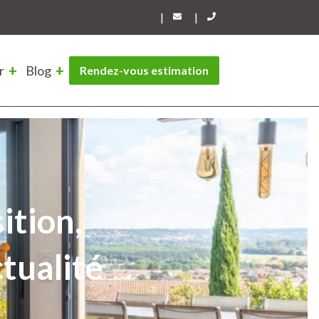
|
|
r
Blog
Rendez-vous estimation
ition,
ctualité