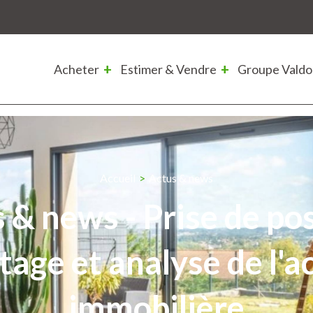
Acheter
Estimer & Vendre
Groupe Valdo
Accueil
>
Actus & news
 & news - Prise de pos
age et analyse de l'a
immobilière