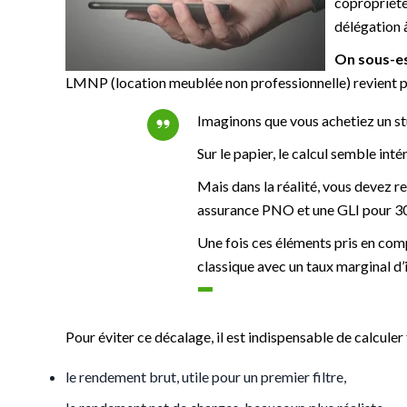
copropriété,
délégation à
On sous-est
LMNP (
location meublée non professionnelle) revient p
Imaginons que vous achetiez un stu
Sur le papier, le calcul semble inté
Mais dans la réalité, vous devez r
assurance PNO et une GLI pour 300
Une fois ces éléments pris en comp
classique avec un taux marginal d’i
Pour éviter ce décalage, il est indispensable de calculer
le rendement brut, utile pour un premier filtre,