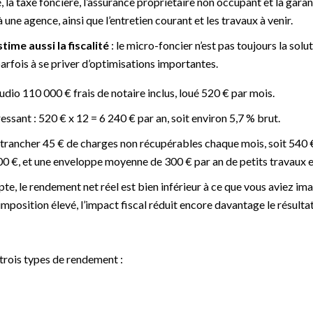
 la taxe foncière, l’assurance propriétaire non occupant et la garan
 une agence, ainsi que l’entretien courant et les travaux à venir.
ime aussi la fiscalité
: le micro-foncier n’est pas toujours la solu
arfois à se priver d’optimisations importantes.
dio 110 000 € frais de notaire inclus, loué 520 € par mois.
ressant : 520 € x 12 = 6 240 € par an, soit environ 5,7 % brut.
etrancher 45 € de charges non récupérables chaque mois, soit 540 €
 €, et une enveloppe moyenne de 300 € par an de petits travaux et
te, le rendement net réel est bien inférieur à ce que vous aviez ima
mposition élevé, l’impact fiscal réduit encore davantage le résultat
 trois types de rendement :