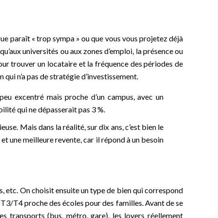
 rue paraît « trop sympa » ou que vous vous projetez déjà
usqu’aux universités ou aux zones d’emploi, la présence ou
our trouver un locataire et la fréquence des périodes de
un qui n’a pas de stratégie d’investissement.
n peu excentré mais proche d’un campus, avec un
ilité qui ne dépasserait pas 3 %.
se. Mais dans la réalité, sur dix ans, c’est bien le
t une meilleure revente, car il répond à un besoin
s, etc. On choisit ensuite un type de bien qui correspond
un T3/T4 proche des écoles pour des familles. Avant de se
es transports (bus, métro, gare), les loyers réellement