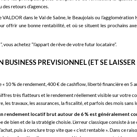
u des retours d’agences.
 VALDOR dans le Val de Saône, le Beaujolais ou l’agglomération lyo
ur offrir une bonne rentabilité, et où se situent les prochains a
, vous achetez “l’appart de rêve de votre futur locataire”.
N BUSINESS PREVISIONNEL (ET SE LAISSE
 « 10 % de rendement, 400 € de cashflow, liberté financière en 5 an
iffres très flatteurs et le rendement réellement visible sur votre c
e, les travaux, les assurances, la fiscalité, et parfois des mois sans
un rendement locatif brut autour de 6 % est généralement c
pe de bien et de la stratégie choisie. L’erreur classique consiste à se
d’achat, puis à conclure trop vite que « c’est rentable ». Dans ce ra