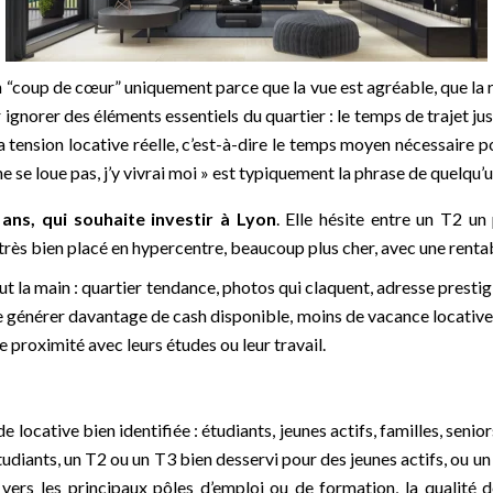
en “coup de cœur” uniquement parce que la vue est agréable, que la
ar ignorer des éléments essentiels du quartier : le temps de trajet j
 tension locative réelle, c’est-à-dire le temps moyen nécessaire p
ne se loue pas, j’y vivrai moi » est typiquement la phrase de quelqu’
ans, qui souhaite investir à Lyon
. Elle hésite entre un T2 u
très bien placé en hypercentre, beaucoup plus cher, avec une rentab
 la main : quartier tendance, photos qui claquent, adresse prestigieu
e générer davantage de cash disponible, moins de vacance locative e
de proximité avec leurs études ou leur travail.
ocative bien identifiée : étudiants, jeunes actifs, familles, senior
tudiants, un T2 ou un T3 bien desservi pour des jeunes actifs, ou 
 vers les principaux pôles d’emploi ou de formation, la qualité d