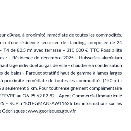
r d’Anse, à proximité immédiate de toutes les commodités,
ein d’une résidence sécurisée de standing, composée de 24
- T4 de 82,5 m² avec terrasse – 310 000 € TTC Possibilité
ques : - Résidence de décembre 2025 - Huisseries aluminium
hauffage individuel au gaz de ville – chaudière à condensation
es de bains - Parquet stratifié haut de gamme à lames larges
 à proximité immédiate de toutes les commodités (150 m) :
 à seulement 6 km. Pour tout renseignement complémentaire
e LEFEVRE au O6 95 62 82 92 - Agent Commercial immatriculé
1 025 – RCP n°101PGMAN-AW11626 Les informations sur les
ite Géorisques : www.georisques.gouv.fr