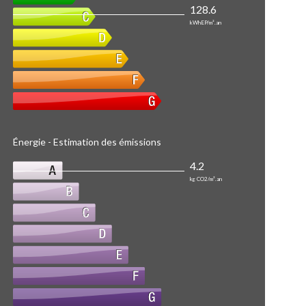
128.6
kWhEP/m².an
Énergie - Estimation des émissions
4.2
kg CO2/m².an