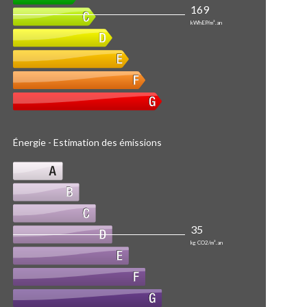
169
kWhEP/m².an
Énergie - Estimation des émissions
35
kg CO2/m².an