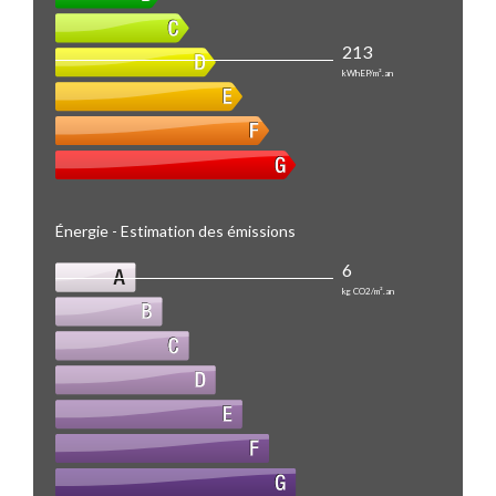
213
kWhEP/m².an
Énergie - Estimation des émissions
6
kg CO2/m².an