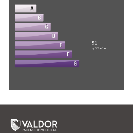
51
kg CO2/m².an