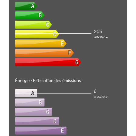
205
kWhEP/m².an
Énergie - Estimation des émissions
6
kg CO2/m².an