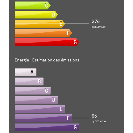
276
kWhEP/m².an
Énergie - Estimation des émissions
86
kg CO2/m².an