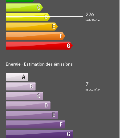
226
kWhEP/m².an
Énergie - Estimation des émissions
7
kg CO2/m².an