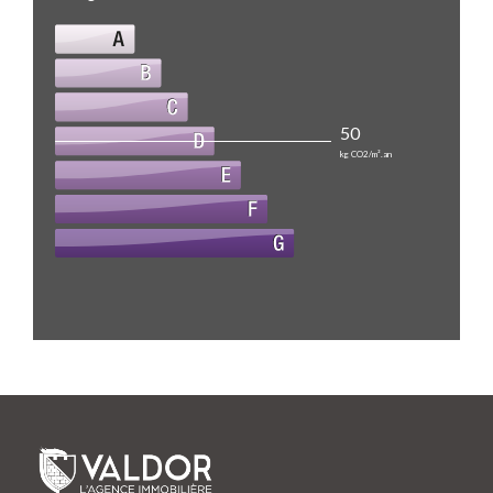
50
kg CO2/m².an