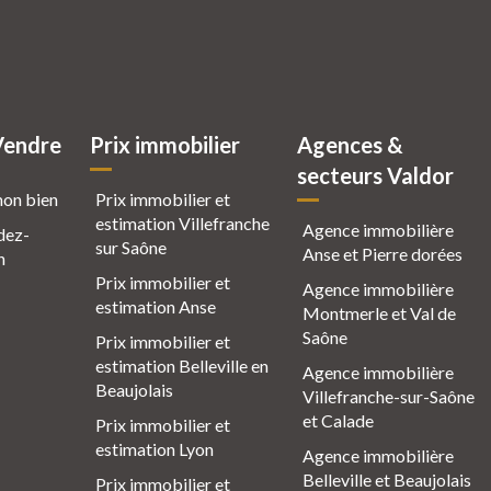
Vendre
Prix immobilier
Agences &
secteurs Valdor
mon bien
Prix immobilier et
estimation Villefranche
Agence immobilière
dez-
sur Saône
Anse et Pierre dorées
n
Prix immobilier et
Agence immobilière
estimation Anse
Montmerle et Val de
Saône
Prix immobilier et
estimation Belleville en
Agence immobilière
Beaujolais
Villefranche-sur-Saône
et Calade
Prix immobilier et
estimation Lyon
Agence immobilière
Belleville et Beaujolais
Prix immobilier et