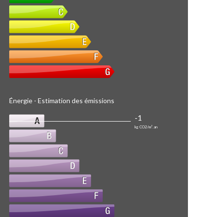
Énergie - Estimation des émissions
-1
kg CO2/m².an