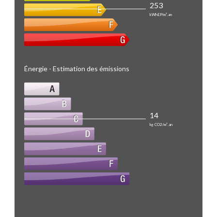
253
kWhEP/m².an
Énergie - Estimation des émissions
14
kg CO2/m².an