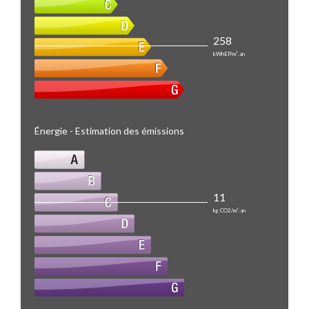
258
kWhEP/m².an
Énergie - Estimation des émissions
11
kg CO2/m².an