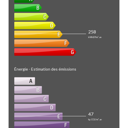
258
kWhEP/m².an
Énergie - Estimation des émissions
47
kg CO2/m².an