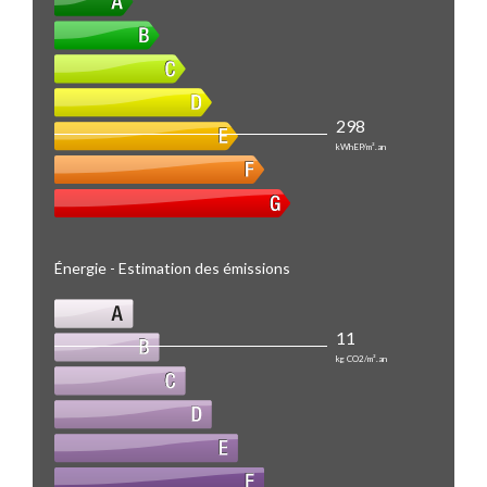
298
kWhEP/m².an
Énergie - Estimation des émissions
11
kg CO2/m².an