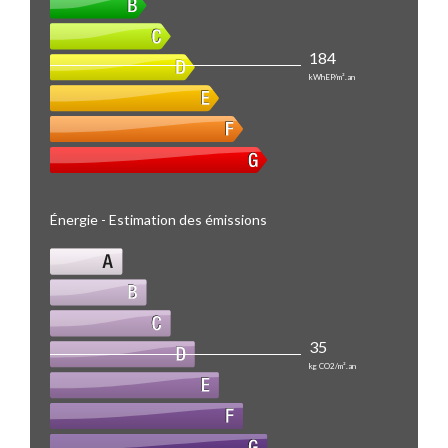
184
kWhEP/m².an
Énergie - Estimation des émissions
35
kg CO2/m².an