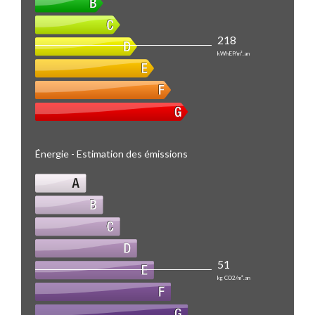
218
kWhEP/m².an
Énergie - Estimation des émissions
51
kg CO2/m².an