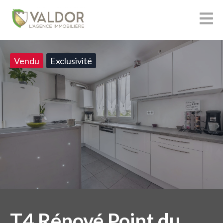
Vendu
Exclusivité
T4 Rénové Point du