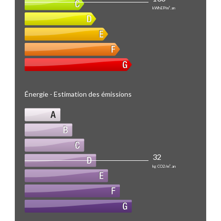
kWhEP/m².an
Énergie - Estimation des émissions
32
kg CO2/m².an