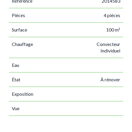
Référence
2014583
Pièces
4 pièces
Surface
100 m²
Chauffage
Convecteur
Individuel
Eau
État
À rénover
Exposition
Vue