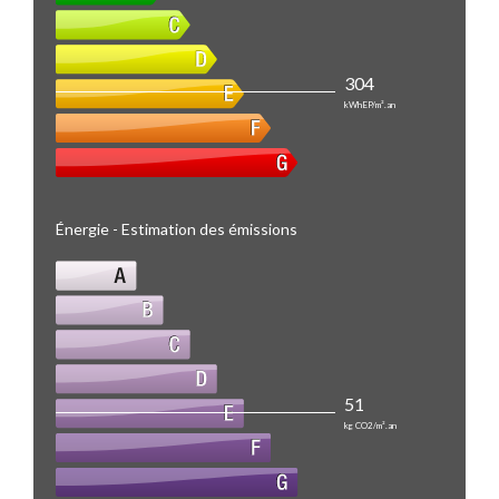
304
kWhEP/m².an
Énergie - Estimation des émissions
51
kg CO2/m².an