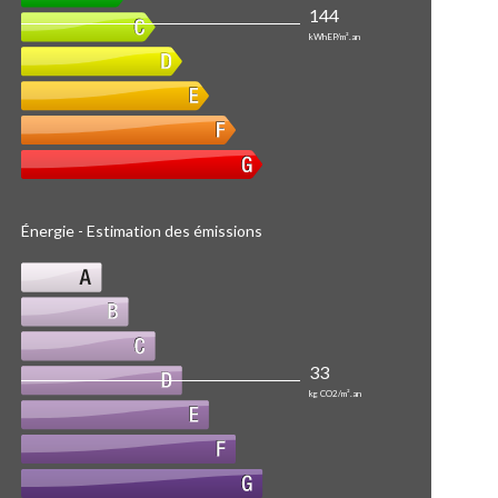
144
kWhEP/m².an
Énergie - Estimation des émissions
33
kg CO2/m².an