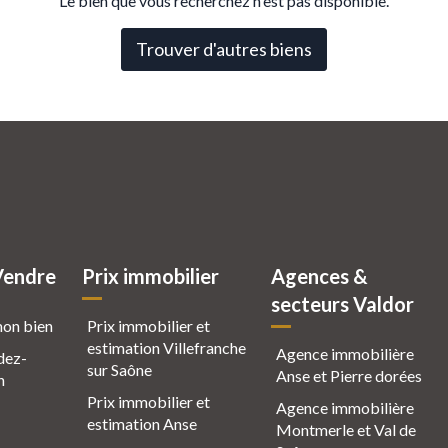
Le bien que vous recherchez n'est pas disponible.
Trouver d'autres biens
Vendre
Prix immobilier
Agences &
secteurs Valdor
mon bien
Prix immobilier et
estimation Villefranche
Agence immobilière
dez-
sur Saône
Anse et Pierre dorées
n
Prix immobilier et
Agence immobilière
estimation Anse
Montmerle et Val de