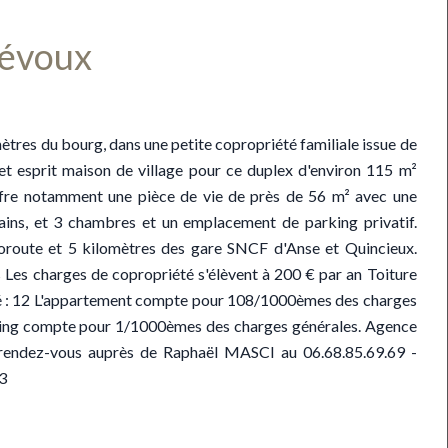
révoux
res du bourg, dans une petite copropriété familiale issue de
t et esprit maison de village pour ce duplex d'environ 115 m²
fre notamment une pièce de vie de près de 56 m² avec une
 bains, et 3 chambres et un emplacement de parking privatif.
toroute et 5 kilomètres des gare SNCF d'Anse et Quincieux.
s Les charges de copropriété s'élèvent à 200 € par an Toiture
é : 12 L'appartement compte pour 108/1000èmes des charges
king compte pour 1/1000èmes des charges générales. Agence
rendez-vous auprès de Raphaël MASCI au 06.68.85.69.69 -
73