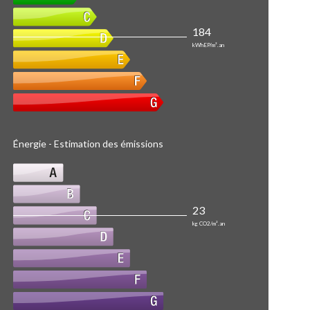
184
kWhEP/m².an
Énergie - Estimation des émissions
23
kg CO2/m².an