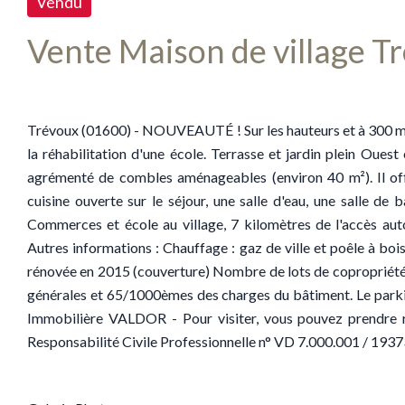
Vendu
Vente Maison de village T
Trévoux (01600) - NOUVEAUTÉ ! Sur les hauteurs et à 300 mèt
la réhabilitation d'une école. Terrasse et jardin plein Oues
agrémenté de combles aménageables (environ 40 m²). Il of
cuisine ouverte sur le séjour, une salle d'eau, une salle de
Commerces et école au village, 7 kilomètres de l'accès au
Autres informations : Chauffage : gaz de ville et poêle à boi
rénovée en 2015 (couverture) Nombre de lots de copropriét
générales et 65/1000èmes des charges du bâtiment. Le par
Immobilière VALDOR - Pour visiter, vous pouvez prendre 
Responsabilité Civile Professionnelle n° VD 7.000.001 / 193