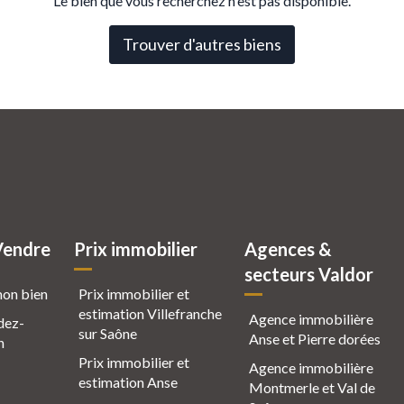
Le bien que vous recherchez n'est pas disponible.
Trouver d'autres biens
Vendre
Prix immobilier
Agences &
secteurs Valdor
mon bien
Prix immobilier et
estimation Villefranche
Agence immobilière
dez-
sur Saône
Anse et Pierre dorées
n
Prix immobilier et
Agence immobilière
estimation Anse
Montmerle et Val de