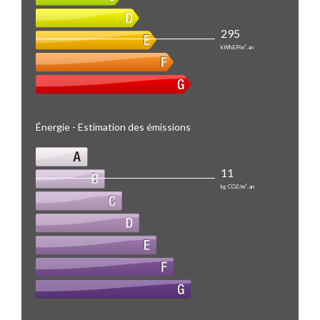
295
kWhEP/m².an
Énergie - Estimation des émissions
11
kg CO2/m².an