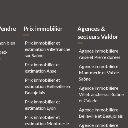
Vendre
Prix immobilier
Agences &
secteurs Valdor
mon bien
Prix immobilier et
estimation Villefranche
Agence immobilière
dez-
sur Saône
Anse et Pierre dorées
n
Prix immobilier et
Agence immobilière
estimation Anse
Montmerle et Val de
Saône
Prix immobilier et
estimation Belleville en
Agence immobilière
Beaujolais
Villefranche-sur-Saône
et Calade
Prix immobilier et
estimation Lyon
Agence immobilière
Belleville et Beaujolais
Prix immobilier et
estimation Montmerle
Agence immobilière