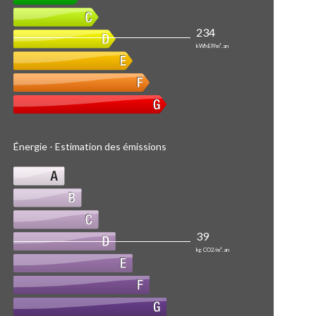
234
kWhEP/m².an
Énergie - Estimation des émissions
39
kg CO2/m².an