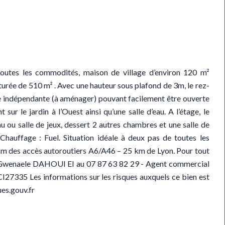
utes les commodités, maison de village d’environ 120 m²
ôturée de 510 m² . Avec une hauteur sous plafond de 3m, le rez-
e indépendante (à aménager) pouvant facilement être ouverte
ur le jardin à l’Ouest ainsi qu’une salle d’eau. A l’étage, le
ou salle de jeux, dessert 2 autres chambres et une salle de
hauffage : Fuel. Situation idéale à deux pas de toutes les
m des accès autoroutiers A6/A46 – 25 km de Lyon. Pour tout
r Gwenaele DAHOUI EI au 07 87 63 82 29 - Agent commercial
I27335 Les informations sur les risques auxquels ce bien est
ues.gouv.fr