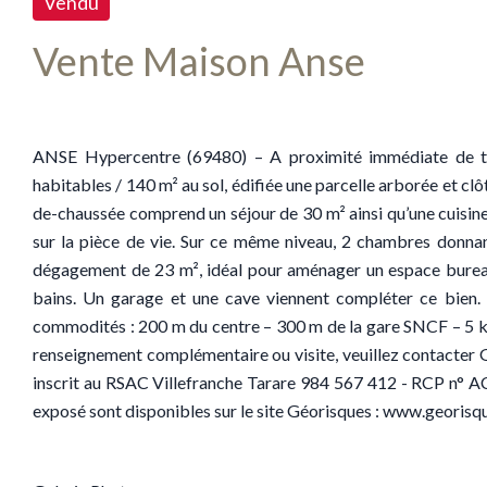
Vendu
Vente Maison Anse
ANSE Hypercentre (69480) – A proximité immédiate de to
habitables / 140 m² au sol, édifiée une parcelle arborée et cl
de-chaussée comprend un séjour de 30 m² ainsi qu’une cuisin
sur la pièce de vie. Sur ce même niveau, 2 chambres donnant s
dégagement de 23 m², idéal pour aménager un espace bureau 
bains. Un garage et une cave viennent compléter ce bien. C
commodités : 200 m du centre – 300 m de la gare SNCF – 5 k
renseignement complémentaire ou visite, veuillez contacte
inscrit au RSAC Villefranche Tarare 984 567 412 - RCP n° AC
exposé sont disponibles sur le site Géorisques : www.georisq