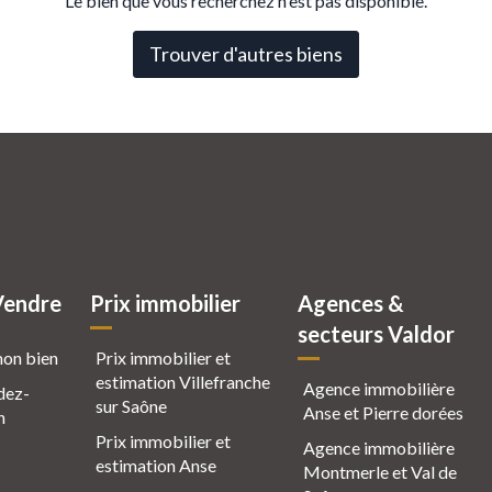
Le bien que vous recherchez n'est pas disponible.
Trouver d'autres biens
Vendre
Prix immobilier
Agences &
secteurs Valdor
mon bien
Prix immobilier et
estimation Villefranche
Agence immobilière
dez-
sur Saône
Anse et Pierre dorées
n
Prix immobilier et
Agence immobilière
estimation Anse
Montmerle et Val de