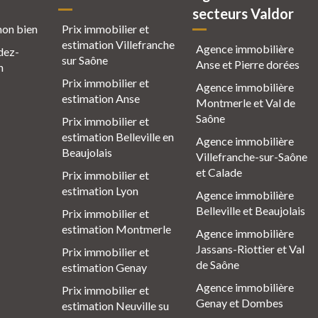
secteurs Valdor
mon bien
Prix immobilier et
estimation Villefranche
Agence immobilière
dez-
sur Saône
Anse et Pierre dorées
n
Prix immobilier et
Agence immobilière
estimation Anse
Montmerle et Val de
Saône
Prix immobilier et
estimation Belleville en
Agence immobilière
Beaujolais
Villefranche-sur-Saône
et Calade
Prix immobilier et
estimation Lyon
Agence immobilière
Belleville et Beaujolais
Prix immobilier et
estimation Montmerle
Agence immobilière
Jassans-Riottier et Val
Prix immobilier et
de Saône
estimation Genay
Agence immobilière
Prix immobilier et
Genay et Dombes
estimation Neuville su