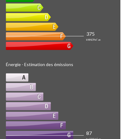
375
kWhEP/m².an
Énergie - Estimation des émissions
87
kg CO2/m².an