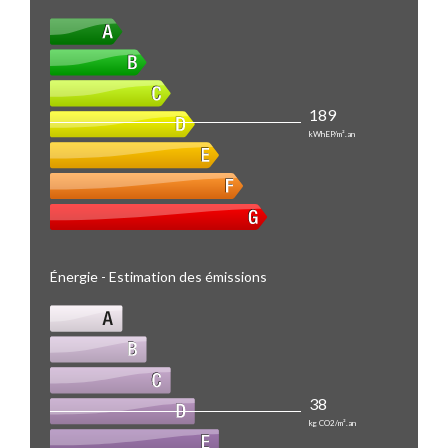
189
kWhEP/m².an
Énergie - Estimation des émissions
38
kg CO2/m².an