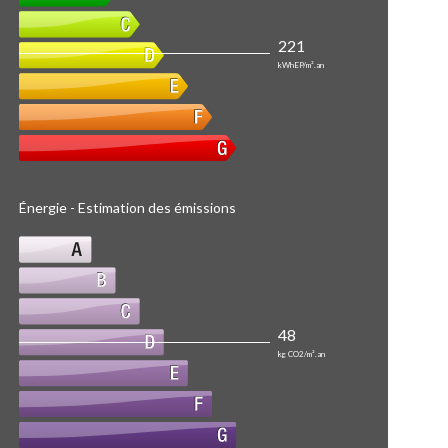
221
kWhEP/m².an
Énergie - Estimation des émissions
48
kg CO2/m².an