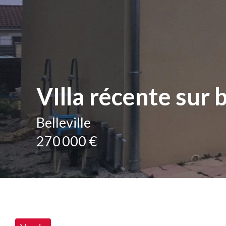
VIlla récente sur b
Belleville
270 000 €