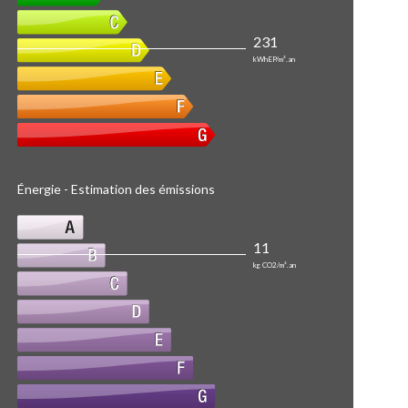
231
kWhEP/m².an
Énergie - Estimation des émissions
11
kg CO2/m².an